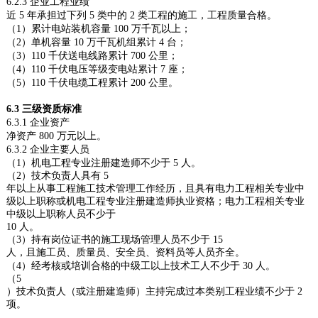
6.2.3
企业工程业绩
近
5
年承担过下列
5
类中的
2
类工程的施工，工程质量合格。
（
1
）累计电站装机容量
100
万千瓦以上；
（
2
）单机容量
10
万千瓦机组累计
4
台；
（
3
）
110
千伏送电线路累计
700
公里；
（
4
）
110
千伏电压等级变电站累计
7
座；
（
5
）
110
千伏电缆工程累计
200
公里。
6.3
三级资质标准
6.3.1
企业资产
净资产
800
万元以上。
6.3.2
企业主要人员
（
1
）机电工程专业注册建造师不少于
5
人。
（
2
）技术负责人具有
5
年以上从事工程施工技术管理工作经历，且具有电力工程相关专业中
级以上职称或机电工程专业注册建造师执业资格；电力工程相关专业
中级以上职称人员不少于
10
人。
（
3
）持有岗位证书的施工现场管理人员不少于
15
人，且施工员、质量员、安全员、资料员等人员齐全。
（
4
）经考核或培训合格的中级工以上技术工人不少于
30
人。
（
5
）技术负责人（或注册建造师）主持完成过本类别工程业绩不少于
2
项。