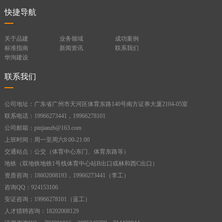
快捷导航
关于品建
业务领域
成功案例
标准指南
新闻资讯
联系我们
华洵建设
联系我们
公司地址：广东省广州市天河区体育东路140号南方证券大厦2104-05室
联系电话：19966273441，19966278101
公司邮箱：pinjianzb@163.com
上班时间：周一至周六8:00-21:00
交通站点：公交（体育中心东门、体育东路等）
地铁（双地铁地铁1号线体育中心站B出口或林和西C出口）
资质咨询：18602008193，19966273441（李工）
咨询QQ：924153106
安证咨询：19966278101（蓝工）
人才猎聘咨询：18202008129