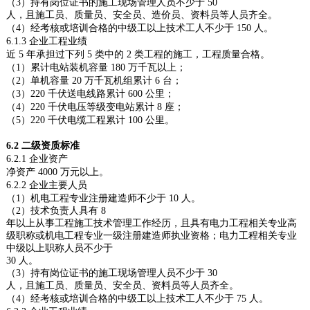
（
3
）持有岗位证书的施工现场管理人员不少于
50
人，且施工员、质量员、安全员、造价员、资料员等人员齐全。
（
4
）经考核或培训合格的中级工以上技术工人不少于
150
人。
6.1.3
企业工程业绩
近
5
年承担过下列
5
类中的
2
类工程的施工，工程质量合格。
（
1
）累计电站装机容量
180
万千瓦以上；
（
2
）单机容量
20
万千瓦机组累计
6
台；
（
3
）
220
千伏送电线路累计
600
公里；
（
4
）
220
千伏电压等级变电站累计
8
座；
（
5
）
220
千伏电缆工程累计
100
公里。
6.2
二级资质标准
6.2.1
企业资产
净资产
4000
万元以上。
6.2.2
企业主要人员
（
1
）机电工程专业注册建造师不少于
10
人。
（
2
）技术负责人具有
8
年以上从事工程施工技术管理工作经历，且具有电力工程相关专业高
级职称或机电工程专业一级注册建造师执业资格；电力工程相关专业
中级以上职称人员不少于
30
人。
（
3
）持有岗位证书的施工现场管理人员不少于
30
人，且施工员、质量员、安全员、资料员等人员齐全。
（
4
）经考核或培训合格的中级工以上技术工人不少于
75
人。