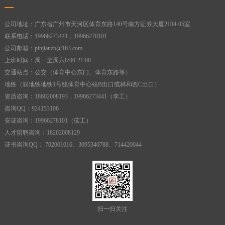
公司地址：广东省广州市天河区体育东路140号南方证券大厦2104-05室
联系电话：19966273441，19966278101
公司邮箱：pinjianzb@163.com
上班时间：周一至周六8:00-21:00
交通站点：公交（体育中心东门、体育东路等）
地铁（双地铁地铁1号线体育中心站B出口或林和西C出口）
资质咨询：18602008193，19966273441（李工）
咨询QQ：924153106
安证咨询：19966278101（蓝工）
人才猎聘咨询：18202008129
证书咨询QQ： 702001016、3095340788、714420044
扫一扫关注