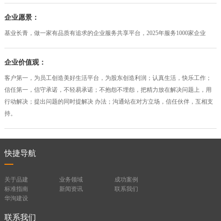
企业愿景：
基业长青，做一家有品质有追求的企业服务共享平台，2025年服务1000家企业
企业价值观：
客户第一，为员工创造美好生活平台，为股东创造利润；认真生活，快乐工作；
信任第一，信守承诺，不轻易承诺；不抱怨不埋怨，把精力放在解决问题上，用
行动解决；提出问题的同时提解决 办法；沟通站在对方立场，信任伙伴，互相支
持。
快捷导航
关于品建
业务领域
成功案例
标准指南
新闻资讯
联系我们
华洵建设
联系我们