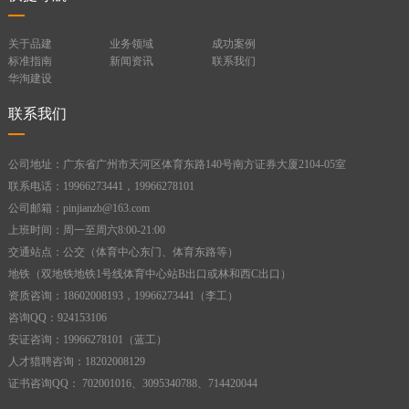
关于品建
业务领域
成功案例
标准指南
新闻资讯
联系我们
华洵建设
联系我们
公司地址：广东省广州市天河区体育东路140号南方证券大厦2104-05室
联系电话：19966273441，19966278101
公司邮箱：pinjianzb@163.com
上班时间：周一至周六8:00-21:00
交通站点：公交（体育中心东门、体育东路等）
地铁（双地铁地铁1号线体育中心站B出口或林和西C出口）
资质咨询：18602008193，19966273441（李工）
咨询QQ：924153106
安证咨询：19966278101（蓝工）
人才猎聘咨询：18202008129
证书咨询QQ： 702001016、3095340788、714420044