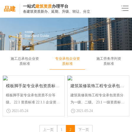
一站式
建筑资质
办理平台
品建
各建筑资质新办、延期、升级、转让、分立
施工总承包企业资
专业承包企业资
施工劳务序列资
质标准
质标准
质标准
模板脚手架专业承包资质标准包资质标准
建筑装修装饰工程专业承包资质标准
模板脚手架专业承包资质不分等
建筑装修装饰工程专业承包资质分
级。 22.1 资质标准 22.1.1 企业资产
为一级、二级。 23.1 一级资质标准
净资产 400 万元以上。 22.1.2 企业
23.1.1 企业资产 净资产 1500 万元以
2021-05-24
2021-05-24
主要人员 （1）技术负责人具有 8
上。 23.1.2 企业主要人员 （1）建
年以上从事工程施工技术管理工作
筑工程专业一级注册建造师不少于
上一页
1
2
下一页
经历，且具有工程序列中级职称；
5 人。