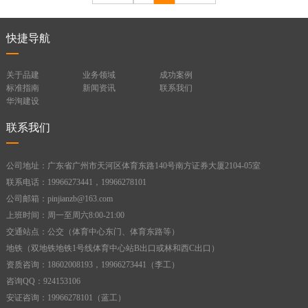
结构、机械、电气等专业中级以上
职称人员不少于 5 人。 （2）持有
快捷导航
岗位证书的施工现场管理人员不少
于 10人，且施工员、安全员、机械
关于品建
业务领域
成功案例
员等人员齐全。 （3）经考核或培
标准指南
新闻资讯
联系我们
训合格的模板工、架子工等技术工
华洵建设
人不少于 20 人。 （4）技术负责人
联系我们
主持完成过本类别工程业绩不少于
2 项。 22.2 承包工程范围 可承担各
类模板、脚手架工程的设计、制
公司地址：广东省广州市天河区体育东路140号南方证券大厦2104-05室
作、安装、施工。
联系电话：19966273441，19966278101
公司邮箱：pinjianzb@163.com
上班时间：周一至周六8:00-21:00
交通站点：公交（体育中心东门、体育东路等）
地铁（双地铁地铁1号线体育中心站B出口或林和西C出口）
资质咨询：18602008193，19966273441（李工）
咨询QQ：924153106
安证咨询：19966278101（蓝工）