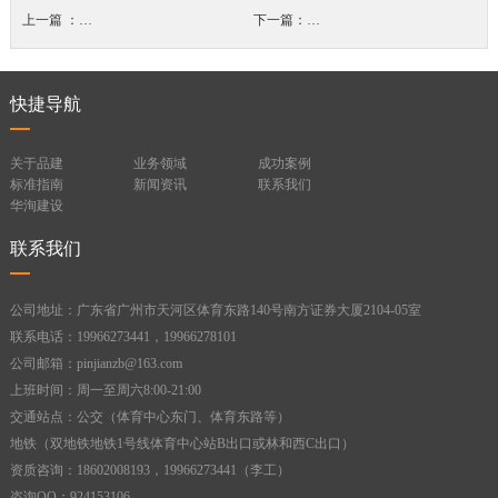
上一篇 ：
建筑工程隐蔽工程验收内容和流程
下一篇：
广东施工安全生产许可证办理流
快捷导航
关于品建
业务领域
成功案例
标准指南
新闻资讯
联系我们
华洵建设
联系我们
公司地址：广东省广州市天河区体育东路140号南方证券大厦2104-05室
联系电话：19966273441，19966278101
公司邮箱：pinjianzb@163.com
上班时间：周一至周六8:00-21:00
交通站点：公交（体育中心东门、体育东路等）
地铁（双地铁地铁1号线体育中心站B出口或林和西C出口）
资质咨询：18602008193，19966273441（李工）
咨询QQ：924153106